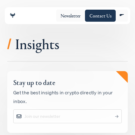
Newsletter
Contact Us
Insights
/
조직
Stay up to date
포트폴리오
Get the best insights in crypto directly in your
inbox.
Insights
Policy