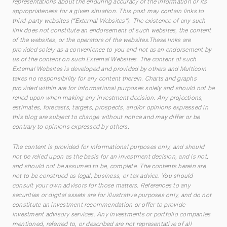
representations about the enduring accuracy of the information or its
appropriateness for a given situation. This post may contain links to
third-party websites (“External Websites”). The existence of any such
link does not constitute an endorsement of such websites, the content
of the websites, or the operators of the websites.These links are
provided solely as a convenience to you and not as an endorsement by
us of the content on such External Websites. The content of such
External Websites is developed and provided by others and Multicoin
takes no responsibility for any content therein. Charts and graphs
provided within are for informational purposes solely and should not be
relied upon when making any investment decision. Any projections,
estimates, forecasts, targets, prospects, and/or opinions expressed in
this blog are subject to change without notice and may differ or be
contrary to opinions expressed by others.
The content is provided for informational purposes only, and should
not be relied upon as the basis for an investment decision, and is not,
and should not be assumed to be, complete. The contents herein are
not to be construed as legal, business, or tax advice. You should
consult your own advisors for those matters. References to any
securities or digital assets are for illustrative purposes only, and do not
constitute an investment recommendation or offer to provide
investment advisory services. Any investments or portfolio companies
mentioned, referred to, or described are not representative of all