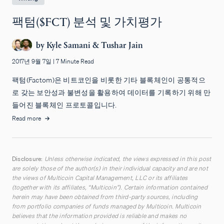
팩텀($FCT) 분석 및 가치평가
by
Kyle Samani
&
Tushar Jain
2017년 9월 7일
|
7 Minute Read
팩텀(Factom)은 비트코인을 비롯한 기타 블록체인이 공통적으
로 갖는 보안성과 불변성을 활용하여 데이터를 기록하기 위해 만
들어진 블록체인 프로토콜입니다.
Read more
Disclosure:
Unless otherwise indicated, the views expressed in this post
are solely those of the author(s) in their individual capacity and are not
the views of Multicoin Capital Management, LLC or its affiliates
(together with its affiliates, “Multicoin”). Certain information contained
herein may have been obtained from third-party sources, including
from portfolio companies of funds managed by Multicoin. Multicoin
believes that the information provided is reliable and makes no