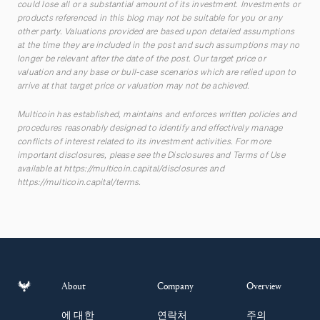
could lose all or a substantial amount of its investment. Investments or
products referenced in this blog may not be suitable for you or any
other party. Valuations provided are based upon detailed assumptions
at the time they are included in the post and such assumptions may no
longer be relevant after the date of the post. Our target price or
valuation and any base or bull-case scenarios which are relied upon to
arrive at that target price or valuation may not be achieved.
Multicoin has established, maintains and enforces written policies and
procedures reasonably designed to identify and effectively manage
conflicts of interest related to its investment activities. For more
important disclosures, please see the Disclosures and Terms of Use
available at
https://multicoin.capital/disclosures
and
https://multicoin.capital/terms
.
About
Company
Overview
에 대한
연락처
주의