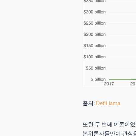
출처:
DefiLlama
또한 두 번째 이론이었
본위론자들만이 관심을