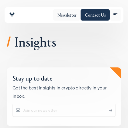
Newsletter
Contact Us
Insights
/
조직
Stay up to date
포트폴리오
Get the best insights in crypto directly in your
inbox.
Insights
Policy