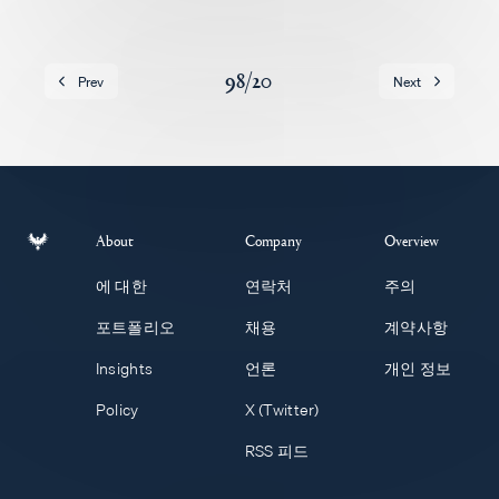
채용
98
/
20
Prev
Next
About
Company
Overview
에 대한
연락처
주의
포트폴리오
채용
계약사항
Insights
언론
개인 정보
Policy
X (Twitter)
RSS 피드