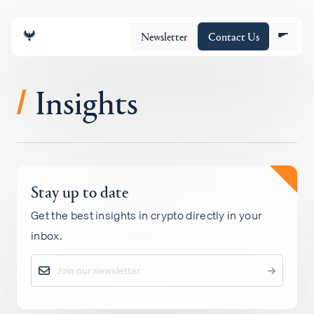
Newsletter
Contact Us
Insights
/
조직
Stay up to date
포트폴리오
Get the best insights in crypto directly in your
inbox.
Insights
Policy