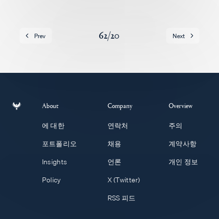
채용
62
/
20
Prev
Next
About
Company
Overview
에 대한
연락처
주의
포트폴리오
채용
계약사항
Insights
언론
개인 정보
Policy
X (Twitter)
RSS 피드