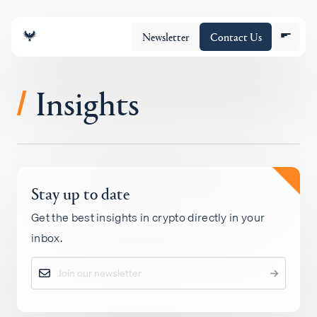
Newsletter
Contact Us
Insights
/
조직
Stay up to date
포트폴리오
Get the best insights in crypto directly in your
inbox.
Insights
Policy