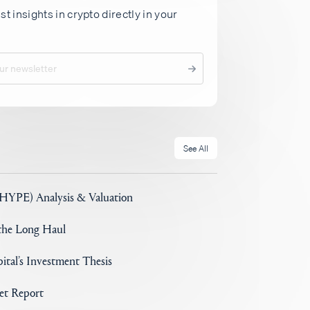
st insights in crypto directly in your
See All
(HYPE) Analysis & Valuation
 the Long Haul
ital’s Investment Thesis
set Report