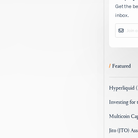
Get the be
inbox.
Featured
/
Hyperliquid 
Investing for
Multicoin Cap
Jito (JTO) As