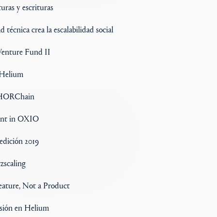
turas y escrituras
d técnica crea la escalabilidad social
enture Fund II
 Helium
 THORChain
ent in OXIO
edición 2019
tzscaling
Feature, Not a Product
rsión en Helium