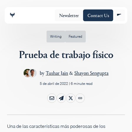
Newsletter
Contact Us
Writing
Featured
Prueba de trabajo físico
Equipo
by
Tushar Jain
&
Shayon Sengupta
Cartera
5 de abril de 2022
|
6 minute read
Insights
Policy
Una de las características más poderosas de los