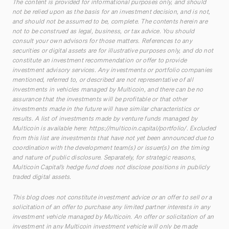
The content is provided for informational purposes only, and should
not be relied upon as the basis for an investment decision, and is not,
and should not be assumed to be, complete. The contents herein are
not to be construed as legal, business, or tax advice. You should
consult your own advisors for those matters. References to any
securities or digital assets are for illustrative purposes only, and do not
constitute an investment recommendation or offer to provide
investment advisory services. Any investments or portfolio companies
mentioned, referred to, or described are not representative of all
investments in vehicles managed by Multicoin, and there can be no
assurance that the investments will be profitable or that other
investments made in the future will have similar characteristics or
results. A list of investments made by venture funds managed by
Multicoin is available here:
https://multicoin.capital/portfolio/
. Excluded
from this list are investments that have not yet been announced due to
coordination with the development team(s) or issuer(s) on the timing
and nature of public disclosure. Separately, for strategic reasons,
Multicoin Capital’s hedge fund does not disclose positions in publicly
traded digital assets.
This blog does not constitute investment advice or an offer to sell or a
solicitation of an offer to purchase any limited partner interests in any
investment vehicle managed by Multicoin. An offer or solicitation of an
investment in any Multicoin investment vehicle will only be made