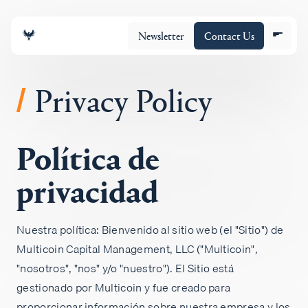
Newsletter
Contact Us
Privacy Policy
/
Política de
Equipo
privacidad
Cartera
Nuestra política: Bienvenido al sitio web (el "Sitio") de
Insights
Multicoin Capital Management, LLC ("Multicoin",
"nosotros", "nos" y/o "nuestro"). El Sitio está
Policy
gestionado por Multicoin y fue creado para
proporcionar información sobre nuestra empresa y los