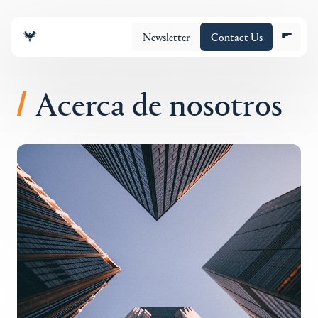
Newsletter
Contact Us
Acerca de nosotros
/
Equipo
Cartera
Insights
Policy