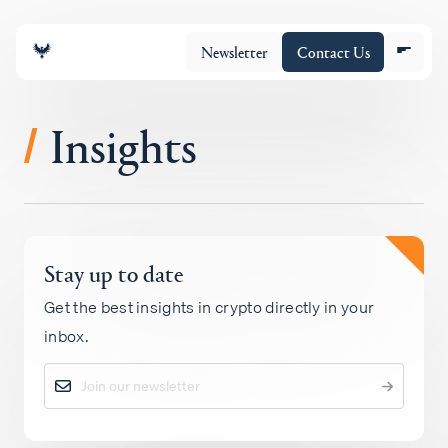
Newsletter
Contact Us
Insights
/
Equipo
Stay up to date
Cartera
Get the best insights in crypto directly in your
inbox.
Insights
Policy