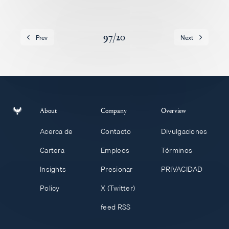
Empleos
97
/
20
Prev
Next
About
Company
Overview
Acerca de
Contacto
Divulgaciones
Cartera
Empleos
Términos
Insights
Presionar
PRIVACIDAD
Policy
X (Twitter)
feed RSS