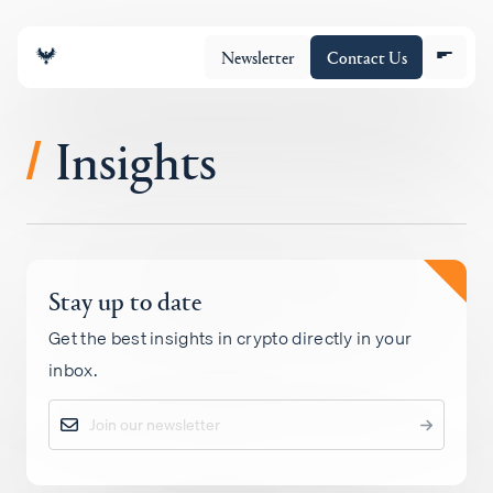
Newsletter
Contact Us
Insights
/
Equipo
Stay up to date
Cartera
Get the best insights in crypto directly in your
inbox.
Insights
Policy