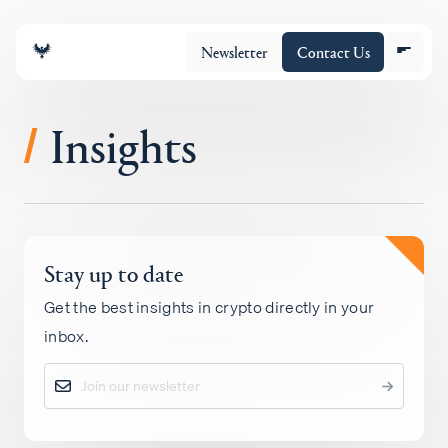
Newsletter
Contact Us
Insights
/
Equipo
Stay up to date
Cartera
Get the best insights in crypto directly in your
inbox.
Insights
Policy