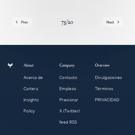
Empleos
75
/
20
Prev
Next
About
Company
Overview
Acerca de
Contacto
Divulgaciones
Cartera
Empleos
Términos
Insights
Presionar
PRIVACIDAD
Policy
X (Twitter)
feed RSS