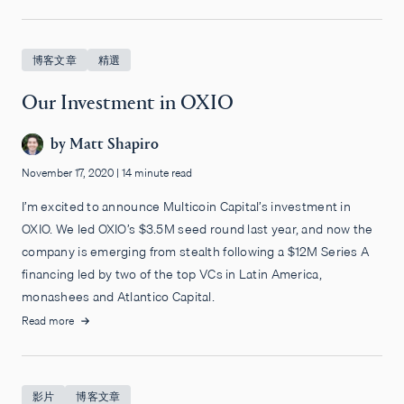
博客文章
精選
Our Investment in OXIO
by
Matt Shapiro
November 17, 2020
|
14 minute read
I’m excited to announce Multicoin Capital’s investment in
OXIO. We led OXIO’s $3.5M seed round last year, and now the
company is emerging from stealth following a $12M Series A
financing led by two of the top VCs in Latin America,
monashees and Atlantico Capital.
Read more
影片
博客文章