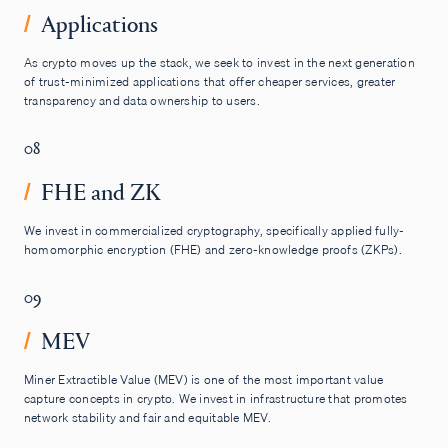
Applications
/
As crypto moves up the stack, we seek to invest in the next generation
of trust-minimized applications that offer cheaper services, greater
transparency and data ownership to users.
08
FHE and ZK
/
We invest in commercialized cryptography, specifically applied fully-
homomorphic encryption (FHE) and zero-knowledge proofs (ZKPs).
09
MEV
/
Miner Extractible Value (MEV) is one of the most important value
capture concepts in crypto. We invest in infrastructure that promotes
network stability and fair and equitable MEV.