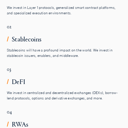
We invest in Layer 1 protocols, generalized smart contract platforms,
and specialized execution environments.
02
Stablecoins
/
Stablecoins will have a profound impact on the world. We invest in
stablecoin issuers, enablers, and middleware.
03
DeFI
/
We invest in centralized and decentralized exchanges (DEXs), borrow-
lend protocols, options and derivative exchanges, and more.
04
RWAs
/