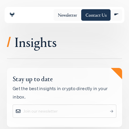
Newsletter
Contact Us
Insights
/
团队
Stay up to date
投资组合
Get the best insights in crypto directly in your
inbox.
Insights
Policy