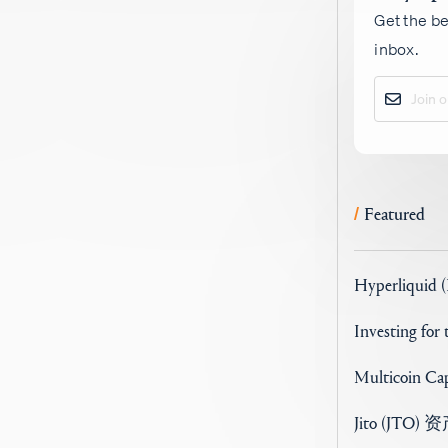
Get the be
inbox.
Featured
/
Hyperliquid 
Investing for
Multicoin 
Jito (JTO