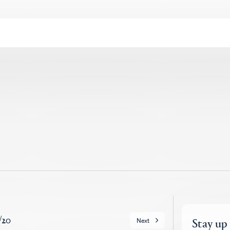
/
20
Stay up
Next