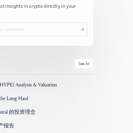
st insights in crypto directly in your
See All
(HYPE) Analysis & Valuation
 the Long Haul
Capital 的投资理念
) 资产报告