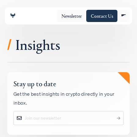
Newsletter
Contact Us
Insights
/
团队
Stay up to date
投资组合
Get the best insights in crypto directly in your
inbox.
Insights
Policy