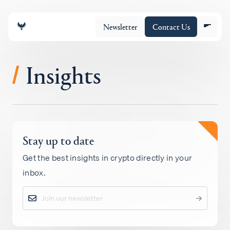
Newsletter
Contact Us
Insights
/
チーム
Stay up to date
ポートフォリオ
Get the best insights in crypto directly in your
inbox.
Insights
Policy