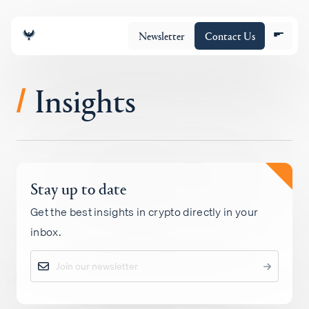
Newsletter
Contact Us
Insights
/
チーム
Stay up to date
ポートフォリオ
Get the best insights in crypto directly in your
inbox.
Insights
Policy