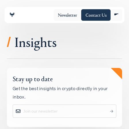
Newsletter
Contact Us
Insights
/
チーム
Stay up to date
ポートフォリオ
Get the best insights in crypto directly in your
inbox.
Insights
Policy