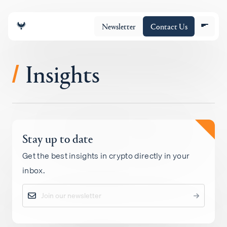
Newsletter
Contact Us
Insights
/
チーム
Stay up to date
ポートフォリオ
Get the best insights in crypto directly in your
inbox.
Insights
Policy