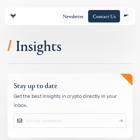
Newsletter
Contact Us
Insights
/
チーム
Stay up to date
ポートフォリオ
Get the best insights in crypto directly in your
inbox.
Insights
Policy