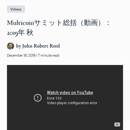
Videos
Multicoinサミット総括（動画）：
2019年 秋
by
John Robert Reed
December 19, 2019
|
7 minute read