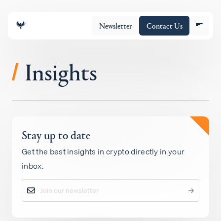
Newsletter
Contact Us
Insights
/
チーム
Stay up to date
ポートフォリオ
Get the best insights in crypto directly in your
inbox.
Insights
Policy