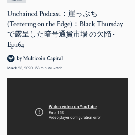
Unchained Podcast：崖っぷち
(Teetering on the Edge)：Black Thursday
で露呈した暗号通貨市場 の欠陥 -
Ep.164
by
Multicoin Capital
March 23, 2020
|
58 minute watch