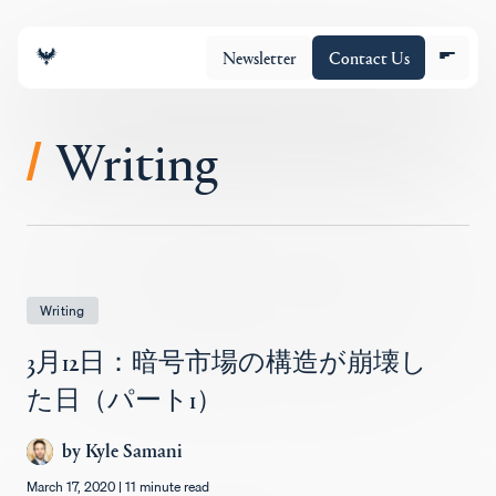
Newsletter
Contact Us
Writing
/
チーム
ポートフォリオ
Writing
3月12日：暗号市場の構造が崩壊し
Insights
た日（パート1）
by
Kyle Samani
Policy
March 17, 2020
|
11 minute read