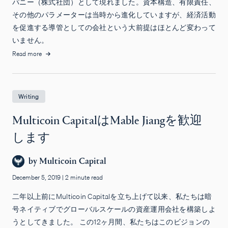
パニー（株式社団）として現れました。資本構造、有限責任、
その他のパラメーターは当時から進化していますが、経済活動
を促進する導管としての会社という大前提はほとんど変わって
いません。
Read more
Writing
Multicoin CapitalはMable Jiangを歓迎
します
by
Multicoin Capital
December 5, 2019
|
2 minute read
二年以上前にMulticoin Capitalを立ち上げて以来、私たちは暗
号ネイティブでグローバルスケールの資産運用会社を構築しよ
うとしてきました。 この12ヶ月間、私たちはこのビジョンの