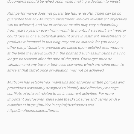
documents should be relied upon when making a decision to invest.
Past performance does not guarantee future results. There can be no
guarantee that any Multicoin investment vehicle’s investment objectives
will be achieved, and the investment results may vary substantially
from year to year or even from month to month. As a result, an investor
could lose all or a substantial amount of its investment. Investments or
products referenced in this blog may not be suitable for you or any
other party. Valuations provided are based upon detailed assumptions
at the time they are included in the post and such assumptions may no
longer be relevant after the date of the post. Our target price or
valuation and any base or bull-case scenarios which are relied upon to
arrive at that target price or valuation may not be achieved.
Multicoin has established, maintains and enforces written policies and
procedures reasonably designed to identify and effectively manage
conflicts of interest related to its investment activities. For more
important disclosures, please see the Disclosures and Terms of Use
available at
https://multicoin.capital/disclosures
and
https://multicoin.capital/terms
.