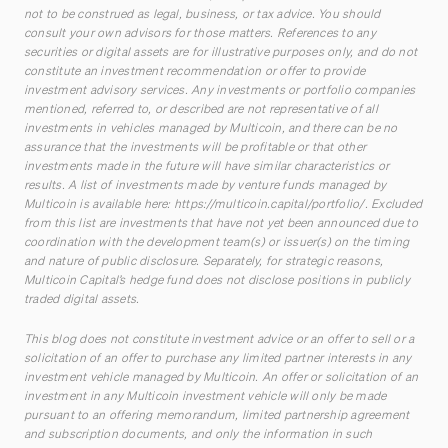
not to be construed as legal, business, or tax advice. You should
consult your own advisors for those matters. References to any
securities or digital assets are for illustrative purposes only, and do not
constitute an investment recommendation or offer to provide
investment advisory services. Any investments or portfolio companies
mentioned, referred to, or described are not representative of all
investments in vehicles managed by Multicoin, and there can be no
assurance that the investments will be profitable or that other
investments made in the future will have similar characteristics or
results. A list of investments made by venture funds managed by
Multicoin is available here:
https://multicoin.capital/portfolio/
. Excluded
from this list are investments that have not yet been announced due to
coordination with the development team(s) or issuer(s) on the timing
and nature of public disclosure. Separately, for strategic reasons,
Multicoin Capital’s hedge fund does not disclose positions in publicly
traded digital assets.
This blog does not constitute investment advice or an offer to sell or a
solicitation of an offer to purchase any limited partner interests in any
investment vehicle managed by Multicoin. An offer or solicitation of an
investment in any Multicoin investment vehicle will only be made
pursuant to an offering memorandum, limited partnership agreement
and subscription documents, and only the information in such