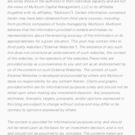
are solely those of the author(s) in their individual capacity and are not
the views of Multicoin Capital Management, LLC or its affiliates
(together with its affiliates, “Multicoin”). Certain information contained
herein may have been obtained from third-party sources, including
from portfolio companies of funds managed by Multicoin. Multicoin
believes that the information provided is reliable and makes no
representations about the enduring accuracy of the information or its
appropriateness for a given situation. This post may contain links to
third-party websites (“External Websites”). The existence of any such
link does not constitute an endorsement of such websites, the content
of the websites, or the operators of the websites.These links are
provided solely as a convenience to you and not as an endorsement by
us of the content on such External Websites. The content of such
External Websites is developed and provided by others and Multicoin
takes no responsibility for any content therein. Charts and graphs
provided within are for informational purposes solely and should not be
relied upon when making any investment decision. Any projections,
estimates, forecasts, targets, prospects, and/or opinions expressed in
this blog are subject to change without notice and may differ or be
contrary to opinions expressed by others.
The content is provided for informational purposes only, and should
not be relied upon as the basis for an investment decision, and is not,
and should not be assumed to be, complete. The contents herein are