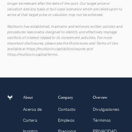
longer be relevant after the date of the post. Our target price or
valuation and any base or bull-case scenarios which are relied upon to
arrive at that target price or valuation may not be achieved.
Multicoin has established, maintains and enforces written policies and
procedures reasonably designed to identify and effectively manage
conflicts of interest related to its investment activities. For more
important disclosures, please see the Disclosures and Terms of Use
available at
https://multicoin.capital/disclosures
and
https://multicoin.capital/terms
.
About
Company
Overview
Acerca de
Contacto
Divulgaciones
Cartera
Empleos
Términos
Insights
Presionar
PRIVACIDAD