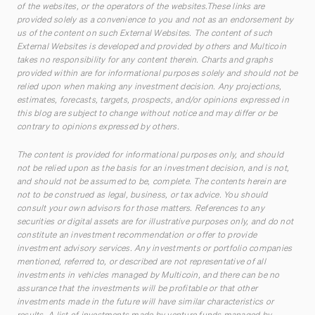
of the websites, or the operators of the websites.These links are
provided solely as a convenience to you and not as an endorsement by
us of the content on such External Websites. The content of such
External Websites is developed and provided by others and Multicoin
takes no responsibility for any content therein. Charts and graphs
provided within are for informational purposes solely and should not be
relied upon when making any investment decision. Any projections,
estimates, forecasts, targets, prospects, and/or opinions expressed in
this blog are subject to change without notice and may differ or be
contrary to opinions expressed by others.
The content is provided for informational purposes only, and should
not be relied upon as the basis for an investment decision, and is not,
and should not be assumed to be, complete. The contents herein are
not to be construed as legal, business, or tax advice. You should
consult your own advisors for those matters. References to any
securities or digital assets are for illustrative purposes only, and do not
constitute an investment recommendation or offer to provide
investment advisory services. Any investments or portfolio companies
mentioned, referred to, or described are not representative of all
investments in vehicles managed by Multicoin, and there can be no
assurance that the investments will be profitable or that other
investments made in the future will have similar characteristics or
results. A list of investments made by venture funds managed by