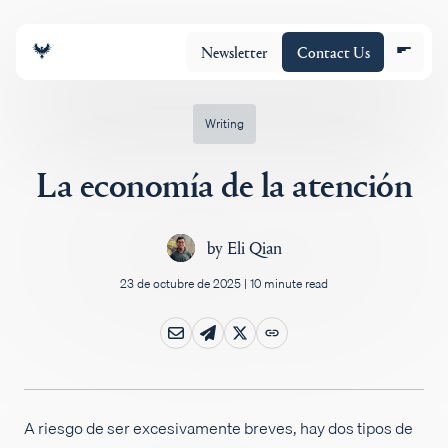
Newsletter
Contact Us
Writing
La economía de la atención
Equipo
by
Eli Qian
Cartera
23 de octubre de 2025
|
10 minute read
Insights
Policy
A riesgo de ser excesivamente breves, hay dos tipos de