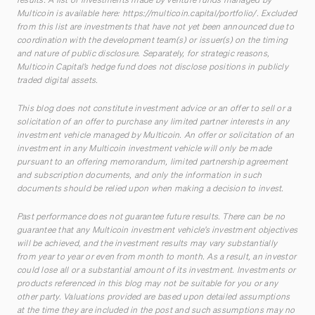
Multicoin is available here:
https://multicoin.capital/portfolio/
. Excluded
from this list are investments that have not yet been announced due to
coordination with the development team(s) or issuer(s) on the timing
and nature of public disclosure. Separately, for strategic reasons,
Multicoin Capital’s hedge fund does not disclose positions in publicly
traded digital assets.
This blog does not constitute investment advice or an offer to sell or a
solicitation of an offer to purchase any limited partner interests in any
investment vehicle managed by Multicoin. An offer or solicitation of an
investment in any Multicoin investment vehicle will only be made
pursuant to an offering memorandum, limited partnership agreement
and subscription documents, and only the information in such
documents should be relied upon when making a decision to invest.
Past performance does not guarantee future results. There can be no
guarantee that any Multicoin investment vehicle’s investment objectives
will be achieved, and the investment results may vary substantially
from year to year or even from month to month. As a result, an investor
could lose all or a substantial amount of its investment. Investments or
products referenced in this blog may not be suitable for you or any
other party. Valuations provided are based upon detailed assumptions
at the time they are included in the post and such assumptions may no