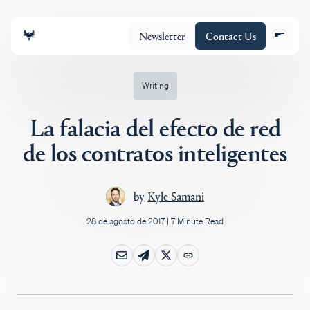
Newsletter
Contact Us
Writing
La falacia del efecto de red
Equipo
de los contratos inteligentes
Cartera
by
Kyle Samani
28 de agosto de 2017
|
7 Minute Read
Insights
Policy