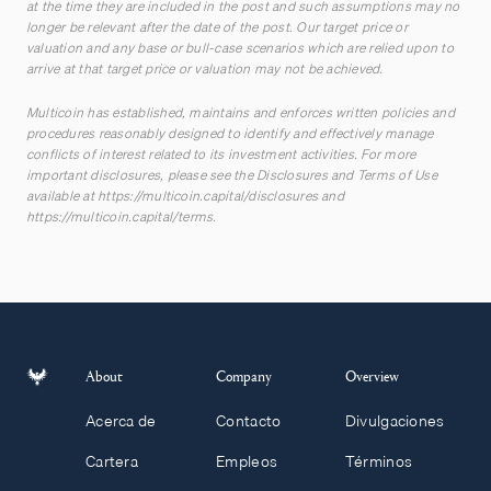
at the time they are included in the post and such assumptions may no
longer be relevant after the date of the post. Our target price or
valuation and any base or bull-case scenarios which are relied upon to
arrive at that target price or valuation may not be achieved.
Multicoin has established, maintains and enforces written policies and
procedures reasonably designed to identify and effectively manage
conflicts of interest related to its investment activities. For more
important disclosures, please see the Disclosures and Terms of Use
available at
https://multicoin.capital/disclosures
and
https://multicoin.capital/terms
.
About
Company
Overview
Acerca de
Contacto
Divulgaciones
Cartera
Empleos
Términos