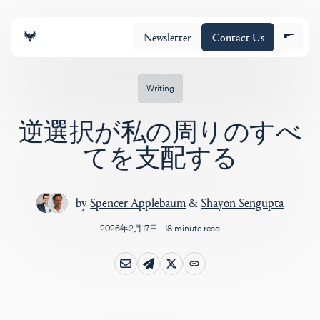
Newsletter
Contact Us
Writing
逆選択が私の周りのすべ
チーム
てを支配する
ポートフォリオ
by
Spencer Applebaum
&
Shayon Sengupta
2026年2月17日
|
18 minute read
Insights
Policy