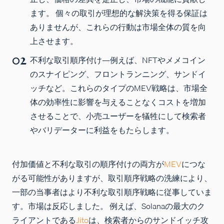
ます。 個々の取引が理想的な解決策を得る保証は
ありませんが、これらの行動は市場全体の質を向
上させます。
不利な取引順序付け
—例えば、NFTやメメコイン
のスナイピング、フロントランニング、サンドイ
ッチなど。これらのタイプのMEV戦略は、市場全
体の効率性に影響を与えることなくコストを増加
させることで、小売ユーザーを犠牲にして検索者
やバリデーターに利益をもたらします。
付加価値と不利な取引の順序付けの両方が
MEV
につな
がる可能性がありますが、取引順序戦略の洗練により、
一部の当事者はより不利な取引順序戦略に従事していま
す。市場は反応しました。 例えば、Solanaの最大のク
ライアントである
Jito
は、検索者からのサンドイッチ攻