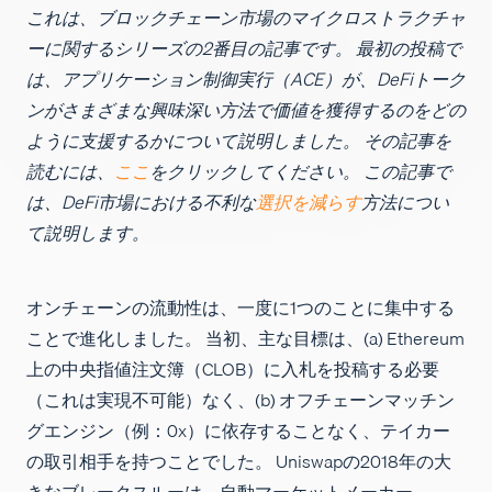
これは、ブロックチェーン市場のマイクロストラクチャ
求人
ーに関するシリーズの2番目の記事です。 最初の投稿で
は、アプリケーション制御実行（ACE）が、DeFiトーク
ンがさまざまな興味深い方法で価値を獲得するのをどの
ように支援するかについて説明しました。 その記事を
読むには、
ここ
をクリックしてください。 この記事で
は、DeFi市場における不利な
選択を減らす
方法につい
て説明します。
オンチェーンの流動性は、一度に1つのことに集中する
ことで進化しました。 当初、主な目標は、(a) Ethereum
上の中央指値注文簿（CLOB）に入札を投稿する必要
（これは実現不可能）なく、(b) オフチェーンマッチン
グエンジン（例：0x）に依存することなく、テイカー
の取引相手を持つことでした。 Uniswapの2018年の大
きなブレークスルーは、自動マーケットメーカー