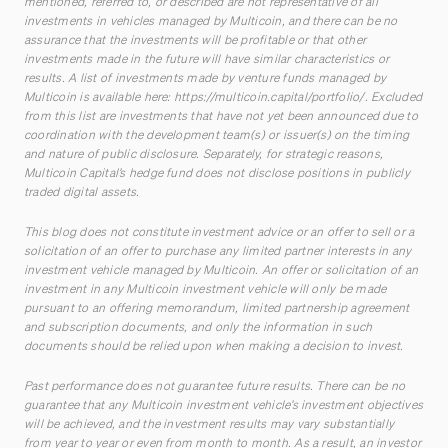
mentioned, referred to, or described are not representative of all
investments in vehicles managed by Multicoin, and there can be no
assurance that the investments will be profitable or that other
investments made in the future will have similar characteristics or
results. A list of investments made by venture funds managed by
Multicoin is available here:
https://multicoin.capital/portfolio/
. Excluded
from this list are investments that have not yet been announced due to
coordination with the development team(s) or issuer(s) on the timing
and nature of public disclosure. Separately, for strategic reasons,
Multicoin Capital’s hedge fund does not disclose positions in publicly
traded digital assets.
This blog does not constitute investment advice or an offer to sell or a
solicitation of an offer to purchase any limited partner interests in any
investment vehicle managed by Multicoin. An offer or solicitation of an
investment in any Multicoin investment vehicle will only be made
pursuant to an offering memorandum, limited partnership agreement
and subscription documents, and only the information in such
documents should be relied upon when making a decision to invest.
Past performance does not guarantee future results. There can be no
guarantee that any Multicoin investment vehicle’s investment objectives
will be achieved, and the investment results may vary substantially
from year to year or even from month to month. As a result, an investor