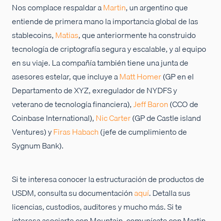
Nos complace respaldar a
Martin
, un argentino que
entiende de primera mano la importancia global de las
stablecoins,
Matias
, que anteriormente ha construido
tecnología de criptografía segura y escalable, y al equipo
en su viaje. La compañía también tiene una junta de
asesores estelar, que incluye a
Matt Homer
(GP en el
Departamento de XYZ, exregulador de NYDFS y
veterano de tecnología financiera),
Jeff Baron
(CCO de
Coinbase International),
Nic Carter
(GP de Castle island
Ventures) y
Firas Habach
(jefe de cumplimiento de
Sygnum Bank).
Si te interesa conocer la estructuración de productos de
USDM, consulta su documentación
aquí
. Detalla sus
licencias, custodios, auditores y mucho más. Si te
interesa asociarte con Mountain, comunícate con Martin