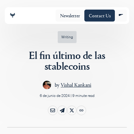
Newsletter
Contact Us
Writing
El fin último de las
Equipo
stablecoins
Cartera
by
Vishal Kankani
6 de junio de 2024
|
9 minute read
Insights
Policy