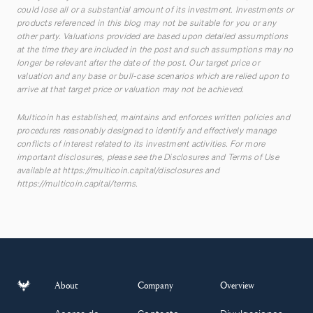
could lose all or a substantial amount of its investment. Investments or
products referenced in this blog may not be suitable for you or any
other party. Valuations provided are based upon detailed assumptions
at the time they are included in the post and such assumptions may no
longer be relevant after the date of the post. Our target price or
valuation and any base or bull-case scenarios which are relied upon to
arrive at that target price or valuation may not be achieved.
Multicoin has established, maintains and enforces written policies and
procedures reasonably designed to identify and effectively manage
conflicts of interest related to its investment activities. For more
important disclosures, please see the Disclosures and Terms of Use
available at
https://multicoin.capital/disclosures
and
https://multicoin.capital/terms
.
About
Company
Overview