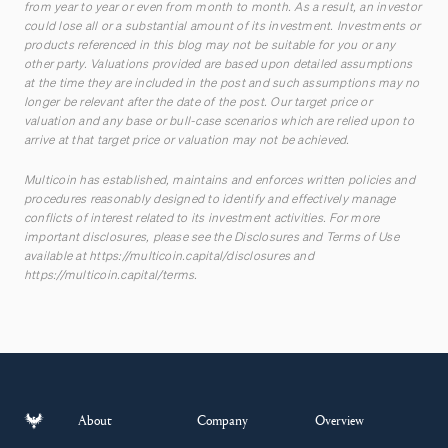
from year to year or even from month to month. As a result, an investor
could lose all or a substantial amount of its investment. Investments or
products referenced in this blog may not be suitable for you or any
other party. Valuations provided are based upon detailed assumptions
at the time they are included in the post and such assumptions may no
longer be relevant after the date of the post. Our target price or
valuation and any base or bull-case scenarios which are relied upon to
arrive at that target price or valuation may not be achieved.
Multicoin has established, maintains and enforces written policies and
procedures reasonably designed to identify and effectively manage
conflicts of interest related to its investment activities. For more
important disclosures, please see the Disclosures and Terms of Use
available at
https://multicoin.capital/disclosures
and
https://multicoin.capital/terms
.
About
Company
Overview