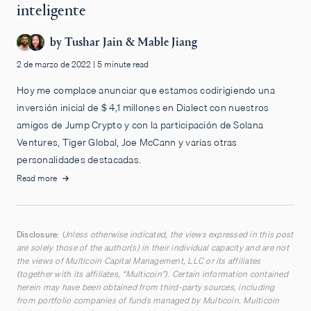
inteligente
by
Tushar Jain
&
Mable Jiang
2 de marzo de 2022
|
5 minute read
Hoy me complace anunciar que estamos codirigiendo una
inversión inicial de $ 4,1 millones en Dialect con nuestros
amigos de Jump Crypto y con la participación de Solana
Ventures, Tiger Global, Joe McCann y varias otras
personalidades destacadas.
Read more
Disclosure:
Unless otherwise indicated, the views expressed in this post
are solely those of the author(s) in their individual capacity and are not
the views of Multicoin Capital Management, LLC or its affiliates
(together with its affiliates, “Multicoin”). Certain information contained
herein may have been obtained from third-party sources, including
from portfolio companies of funds managed by Multicoin. Multicoin