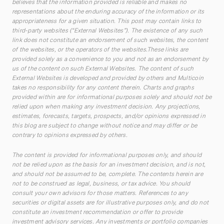
believes that the information provided is reliable and makes no
representations about the enduring accuracy of the information or its
appropriateness for a given situation. This post may contain links to
third-party websites (“External Websites”). The existence of any such
link does not constitute an endorsement of such websites, the content
of the websites, or the operators of the websites.These links are
provided solely as a convenience to you and not as an endorsement by
us of the content on such External Websites. The content of such
External Websites is developed and provided by others and Multicoin
takes no responsibility for any content therein. Charts and graphs
provided within are for informational purposes solely and should not be
relied upon when making any investment decision. Any projections,
estimates, forecasts, targets, prospects, and/or opinions expressed in
this blog are subject to change without notice and may differ or be
contrary to opinions expressed by others.
The content is provided for informational purposes only, and should
not be relied upon as the basis for an investment decision, and is not,
and should not be assumed to be, complete. The contents herein are
not to be construed as legal, business, or tax advice. You should
consult your own advisors for those matters. References to any
securities or digital assets are for illustrative purposes only, and do not
constitute an investment recommendation or offer to provide
investment advisory services. Any investments or portfolio companies