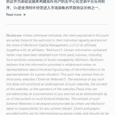
协议作为基础设施来构建面向用户的去中心化交易平台应用程
序。0x是使用特许经营进入市场策略的早期协议示例之一。
Read more
Disclosure:
Unless otherwise indicated, the views expressed in this post
are solely those of the author(s) in their individual capacity and are not
the views of Multicoin Capital Management, LLC or its affiliates
(together with its affiliates, “Multicoin”). Certain information contained
herein may have been obtained from third-party sources, including
from portfolio companies of funds managed by Multicoin. Multicoin
believes that the information provided is reliable and makes no
representations about the enduring accuracy of the information or its
appropriateness for a given situation. This post may contain links to
third-party websites (“External Websites”). The existence of any such
link does not constitute an endorsement of such websites, the content
of the websites, or the operators of the websites.These links are
provided solely as a convenience to you and not as an endorsement by
us of the content on such External Websites. The content of such
External Websites is developed and provided by others and Multicoin
takes no responsibility for any content therein. Charts and graphs
provided within are for informational purposes solely and should not be