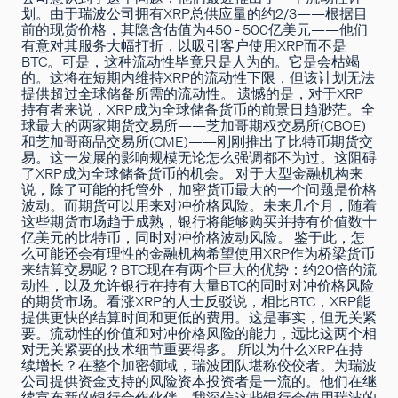
划
。由于瑞波公司拥有XRP总供应量的
约2/3
——根据
目
前的现货价格
，其隐含估值为450 - 500亿美元——他们
有意对其服务大幅打折，以吸引客户使用XRP而不是
BTC。可是，这种流动性毕竟只是人为的。它是会枯竭
的。这将在短期内维持XRP的流动性下限，但该计划无法
提供超过全球储备所需的流动性。 遗憾的是，对于XRP
持有者来说，XRP成为全球储备货币的前景日趋渺茫。全
球最大的两家期货交易所——芝加哥期权交易所(CBOE)
和芝加哥商品交易所(CME)——刚刚推出了比特币期货交
易。这一发展的影响规模无论怎么强调都不为过。这阻碍
了XRP成为全球储备货币的机会。 对于大型金融机构来
说，除了可能的托管外，加密货币最大的一个问题是价格
波动。而期货可以用来对冲价格风险。未来几个月，随着
这些期货市场趋于成熟，银行将能够购买并持有价值数十
亿美元的比特币，同时对冲价格波动风险。 鉴于此，怎
么可能还会有理性的金融机构希望使用XRP作为桥梁货币
来结算交易呢？BTC现在有两个巨大的优势：约20倍的流
动性，以及允许银行在持有大量BTC的同时对冲价格风险
的期货市场。看涨XRP的人士反驳说，相比BTC，XRP能
提供更快的结算时间和更低的费用。这是事实，但无关紧
要。流动性的价值和对冲价格风险的能力，远比这两个相
对无关紧要的技术细节重要得多。 所以为什么XRP在持
续增长？在整个加密领域，瑞波团队堪称佼佼者。为瑞波
公司提供资金支持的风险资本投资者是一流的。他们在继
续宣布新的银行合作伙伴。我深信这些银行会使用瑞波的