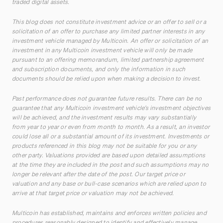
traded digital assets.
This blog does not constitute investment advice or an offer to sell or a
solicitation of an offer to purchase any limited partner interests in any
investment vehicle managed by Multicoin. An offer or solicitation of an
investment in any Multicoin investment vehicle will only be made
pursuant to an offering memorandum, limited partnership agreement
and subscription documents, and only the information in such
documents should be relied upon when making a decision to invest.
Past performance does not guarantee future results. There can be no
guarantee that any Multicoin investment vehicle’s investment objectives
will be achieved, and the investment results may vary substantially
from year to year or even from month to month. As a result, an investor
could lose all or a substantial amount of its investment. Investments or
products referenced in this blog may not be suitable for you or any
other party. Valuations provided are based upon detailed assumptions
at the time they are included in the post and such assumptions may no
longer be relevant after the date of the post. Our target price or
valuation and any base or bull-case scenarios which are relied upon to
arrive at that target price or valuation may not be achieved.
Multicoin has established, maintains and enforces written policies and
procedures reasonably designed to identify and effectively manage