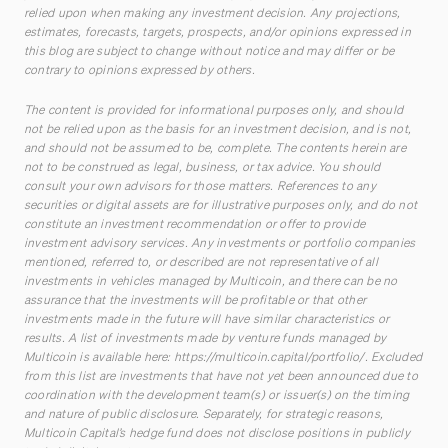
relied upon when making any investment decision. Any projections,
estimates, forecasts, targets, prospects, and/or opinions expressed in
this blog are subject to change without notice and may differ or be
contrary to opinions expressed by others.
The content is provided for informational purposes only, and should
not be relied upon as the basis for an investment decision, and is not,
and should not be assumed to be, complete. The contents herein are
not to be construed as legal, business, or tax advice. You should
consult your own advisors for those matters. References to any
securities or digital assets are for illustrative purposes only, and do not
constitute an investment recommendation or offer to provide
investment advisory services. Any investments or portfolio companies
mentioned, referred to, or described are not representative of all
investments in vehicles managed by Multicoin, and there can be no
assurance that the investments will be profitable or that other
investments made in the future will have similar characteristics or
results. A list of investments made by venture funds managed by
Multicoin is available here:
https://multicoin.capital/portfolio/
. Excluded
from this list are investments that have not yet been announced due to
coordination with the development team(s) or issuer(s) on the timing
and nature of public disclosure. Separately, for strategic reasons,
Multicoin Capital’s hedge fund does not disclose positions in publicly