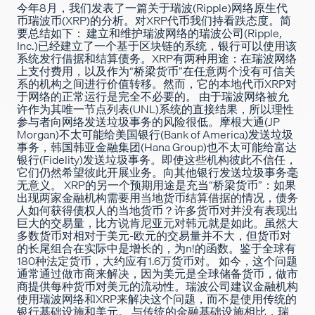
今年8月，我们发表了一篇关于瑞波(Ripple)网络原生代
币瑞波币(XRP)的
分析
。对XRP代币我们持看跌态度。简
招聘
要总结如下： 建立和维护瑞波网络的瑞波公司(Ripple,
Inc.)已经建立了一个基于区块链的系统，银行可以使用该
系统发行借据和结算债务。XRP有两种用途：在瑞波网络
上支付费用，以及作为“桥梁货币”在任意两个没有可信关
系的机构之间进行价值转移。然而，它的本地代币XRP对
于网络的正常运行是完全不必要的。 由于瑞波网络被允
许作为其唯一节点列表(UNL)系统的直接结果，所以理性
参与者向网络发送垃圾事务的风险很低。摩根大通(JP
Morgan)不太可能给美国银行(Bank of America)发送垃圾
事务，韩国韩亚金融集团(Hana Group)也不太可能给富达
银行(Fidelity)发送垃圾事务。即使这些机构彼此不信任，
它们仍然希望彼此开展业务。向其他银行发送垃圾事务毫
无意义。 XRP的另一个预期用途是充当“桥梁货币”：如果
出现两家金融机构需要用当地货币结算借据的情况，债务
人如何获得债权人的当地货币？许多货币对并没有表现出
巨大的交易量，比方说肯尼亚元对韩元就是如此。虽然大
多数货币对相对于美元-欧元的交易量并不大，但货币对
的长尾组合在实际中是增长的，为n!的函数。鉴于全球有
180种法定货币
，大约应有1.6万货币对。 如今，这个问题
通常通过做市商来解决，因为美元是全球储备货币，做市
商提供每种货币对美元的流动性。瑞波公司建议金融机构
使用瑞波网络和XRP来解决这个问题，而不是使用传统的
银行基础设施和美元。 与传统的金融基础设施相比，瑞