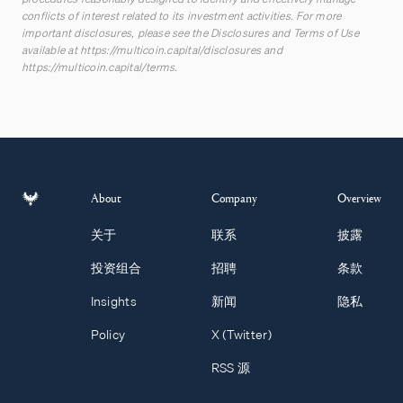
conflicts of interest related to its investment activities. For more
important disclosures, please see the Disclosures and Terms of Use
available at
https://multicoin.capital/disclosures
and
https://multicoin.capital/terms
.
About
Company
Overview
关于
联系
披露
投资组合
招聘
条款
Insights
新闻
隐私
Policy
X (Twitter)
RSS 源