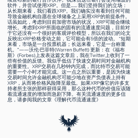
软件，并尝试使用XRP。但是…… 我们坚持我们的立场：
从长期来看，我们看跌XRP。我们确实没有看到任何可能
导致金融机构自愿在全球储备之上采用XRP的前提条件。
话虽如此，考虑到目前加密市场的状况，XRP可能会继续
增长。考虑到XRP所面临的固有的
流通速度问题
，目前对
于它还没有一个很好的客观评价模型，所以在我们的论文
反映出XRP价格变动之前，它可能会有5倍的波动。 “短期
来看，市场是一台投票机器；长远来看，它是一台称重
机。”——沃伦·巴菲特(Warren Buffett) 更新：在
《福布
斯》(Forbes)
上发表这篇文章后，我在Twitter上收到了一
些有价值的反馈。我似乎低估了快速交易时间对金融机构
的重要性。XRP交易在几秒钟内完成，而比特币交易可能
需要一个小时才能完成。这一点之所以重要，是因为快速
交易时间允许金融机构尽可能少地在资产负债表上持有
XRP，从而将价格风险降至最低。如果XRP像它的许多支
持者所主张的那样获得采用，那么这种代币的价值应该随
着流通速度的增加而急剧下降。有关流通速度的更多信
息，请参阅我的文章
《理解代币流通速度》