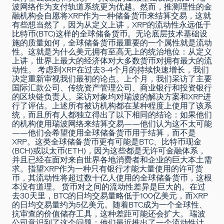
波网络作为支付轨道系统更为优越。然而，推测理性的金
融机构会自愿将XRP作为一种储备货币来结算交易，这就
有些想当然了，因为从定义上讲，XRP的流动性永远低于
比特币(BTC)这样的全球储备货币。无论底层技术基础设
施的质量如何，全球储备货币最重要的一个属性就是流动
性。这就是为什么美元拥有至高无上的统治地位：从定义
上讲，世界上最大的经济体对大多数货币对拥有最大的流
动性。 考虑到XRP在过去3-4个月的持续快速增长，我们
决定重新审视我们最初的论点。上个月，我们采访了主要
国际汇款公司、传统资产管理公司、商业银行和投资银行
的区块链负责人。采访对象均对瑞波的解决方案和XRP进
行了评估。上述所有被访机构都在某种程度上使用了该系
统，而且所有人都独立得出了以下相同的结论：如果他们
的机构使用瑞波网络来结算交易——他们认为这不太可能
——他们会希望使用全球储备货币用于结算，而不是
XRP。这类全球储备货币更有可能是BTC、比特币现金
(BCH)或以太币(ETH)，因为这些都是无许可金融体系，
并且已经在面对来自世界各地消费者和企业的巨大本土需
求。指望XRP作为一种只有银行才能大量使用的许可货
币，其流动性将超过数十亿人使用的全球储备货币，这根
本没有道理。 货币对之间的流动性差异是巨大的。在过
去30天里，BTC的日均交易量略低于
100亿美元
，而XRP
的日均交易量约为
5亿美元
。随着BTC成为一个全球性、
抗审查的价值储存工具，这种差距可能还会扩大。 瑞波
公司意识到了这个问题：他们最近推出了一个
流动性计