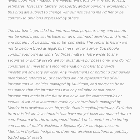
relied upon when making any investment decision. Any projections,
estimates, forecasts, targets, prospects, and/or opinions expressed in
this blog are subject to change without notice and may differ or be
contrary to opinions expressed by others.
The content is provided for informational purposes only, and should
not be relied upon as the basis for an investment decision, and is not,
and should not be assumed to be, complete. The contents herein are
not to be construed as legal, business, or tax advice. You should
consult your own advisors for those matters. References to any
securities or digital assets are for illustrative purposes only, and do not
constitute an investment recommendation or offer to provide
investment advisory services. Any investments or portfolio companies
mentioned, referred to, or described are not representative of all
investments in vehicles managed by Multicoin, and there can be no
assurance that the investments will be profitable or that other
investments made in the future will have similar characteristics or
results. A list of investments made by venture funds managed by
Multicoin is available here:
https://multicoin.capital/portfolio/
. Excluded
from this list are investments that have not yet been announced due to
coordination with the development team(s) or issuer(s) on the timing
and nature of public disclosure. Separately, for strategic reasons,
Multicoin Capital’s hedge fund does not disclose positions in publicly
traded digital assets.