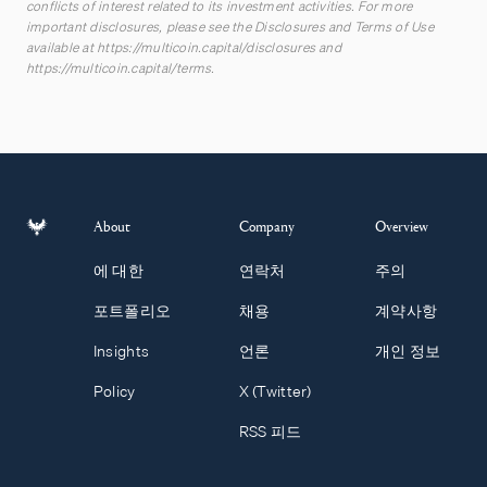
conflicts of interest related to its investment activities. For more
important disclosures, please see the Disclosures and Terms of Use
available at
https://multicoin.capital/disclosures
and
https://multicoin.capital/terms
.
About
Company
Overview
에 대한
연락처
주의
포트폴리오
채용
계약사항
Insights
언론
개인 정보
Policy
X (Twitter)
RSS 피드