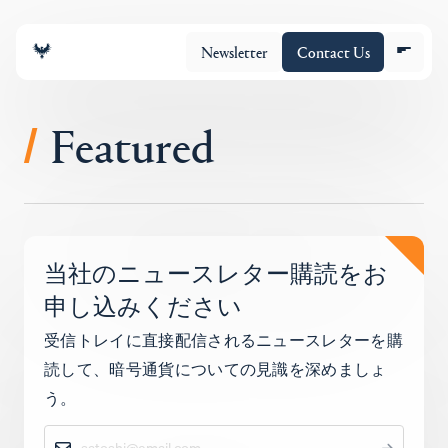
Newsletter
Contact Us
Featured
/
チーム
当社のニュースレター購読をお
ポートフォリオ
申し込みください
受信トレイに直接配信されるニュースレターを購
Insights
読して、暗号通貨についての見識を深めましょ
う。
Policy