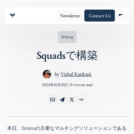
Newsletter
Contact Us
Writing
Squadsで構築
チーム
by
Vishal Kankani
ポートフォリオ
2023年10月16日
|
6 minute read
Insights
Policy
本日、Solanaの主要なマルチシグソリューションである