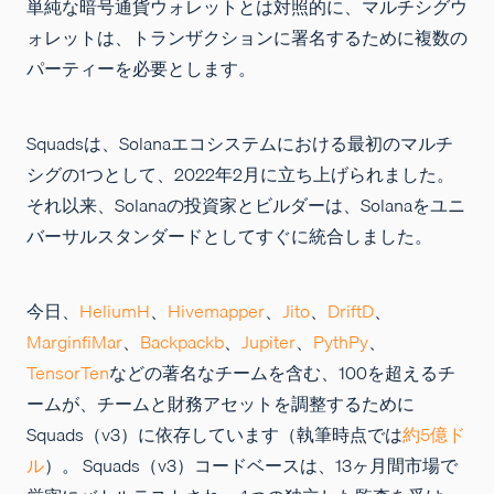
単純な暗号通貨ウォレットとは対照的に、マルチシグウ
ォレットは、トランザクションに署名するために複数の
パーティーを必要とします。
Squadsは、Solanaエコシステムにおける最初のマルチ
シグの1つとして、2022年2月に立ち上げられました。
それ以来、Solanaの投資家とビルダーは、Solanaをユニ
バーサルスタンダードとしてすぐに統合しました。
今日、
HeliumH
、
Hivemapper
、
Jito
、
DriftD
、
MarginfiMar
、
Backpackb
、
Jupiter
、
PythPy
、
TensorTen
などの著名なチームを含む、100を超えるチ
ームが、チームと財務アセットを調整するために
Squads（v3）に依存しています（執筆時点では
約5億ド
ル
）。 Squads（v3）コードベースは、13ヶ月間市場で