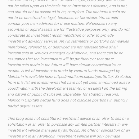
not be relied upon as the basis for an investment decision, and is not,
and should not be assumed to be, complete. The contents herein are
not to be construed as legal, business, or tax advice. You should
consult your own advisors for those matters. References to any
securities or digital assets are for illustrative purposes only, and do not
constitute an investment recommendation or offer to provide
investment advisory services. Any investments or portfolio companies
mentioned, referred to, or described are not representative of all
investments in vehicles managed by Multicoin, and there can be no
assurance that the investments will be profitable or that other
investments made in the future will have similar characteristics or
results. A list of investments made by venture funds managed by
Multicoin is available here:
https://multicoin.capital/portfolio/
. Excluded
from this list are investments that have not yet been announced due to
coordination with the development team(s) or issuer(s) on the timing
and nature of public disclosure. Separately, for strategic reasons,
Multicoin Capital’s hedge fund does not disclose positions in publicly
traded digital assets.
This blog does not constitute investment advice or an offer to sell or a
solicitation of an offer to purchase any limited partner interests in any
investment vehicle managed by Multicoin. An offer or solicitation of an
investment in any Multicoin investment vehicle will only be made