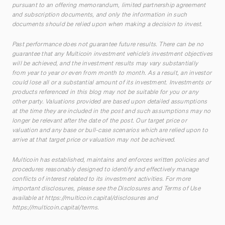
pursuant to an offering memorandum, limited partnership agreement
and subscription documents, and only the information in such
documents should be relied upon when making a decision to invest.
Past performance does not guarantee future results. There can be no
guarantee that any Multicoin investment vehicle’s investment objectives
will be achieved, and the investment results may vary substantially
from year to year or even from month to month. As a result, an investor
could lose all or a substantial amount of its investment. Investments or
products referenced in this blog may not be suitable for you or any
other party. Valuations provided are based upon detailed assumptions
at the time they are included in the post and such assumptions may no
longer be relevant after the date of the post. Our target price or
valuation and any base or bull-case scenarios which are relied upon to
arrive at that target price or valuation may not be achieved.
Multicoin has established, maintains and enforces written policies and
procedures reasonably designed to identify and effectively manage
conflicts of interest related to its investment activities. For more
important disclosures, please see the Disclosures and Terms of Use
available at
https://multicoin.capital/disclosures
and
https://multicoin.capital/terms
.