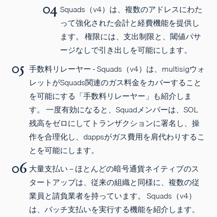
Squads（v4）は、複数のアドレスにわた
って強化された会計と経費機能を提供し
ます。 権限には、支出制限と、閾値パサ
ージなしで引き出しを可能にします。
手数料リレーヤ
ー - Squads（v4）は、multisigウォ
レットがSquads関連のガス料金をカバーすること
を可能にする「手数料リレーヤー」も紹介しま
す。 一度有効になると、Squadメンバーは、SOL
残高をゼロにしてトランザクションに署名し、操
作を合理化し、dappsがガス費用を肩代わりするこ
とを可能にします。
大量支払い
– ほとんどの暗号通貨ネイティブのス
タートアップは、従来の組織と同様に、複数の従
業員と請負業者を持っています。 Squads（v4）
は、バッチ支払いを実行する機能を紹介します。