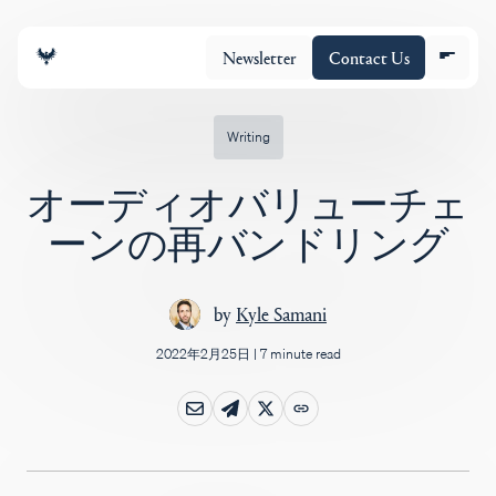
Newsletter
Contact Us
Writing
オーディオバリューチェ
チーム
ーンの再バンドリング
ポートフォリオ
by
Kyle Samani
2022年2月25日
|
7 minute read
Insights
Policy