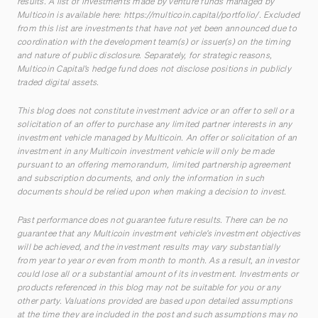
results. A list of investments made by venture funds managed by
Multicoin is available here:
https://multicoin.capital/portfolio/
. Excluded
from this list are investments that have not yet been announced due to
coordination with the development team(s) or issuer(s) on the timing
and nature of public disclosure. Separately, for strategic reasons,
Multicoin Capital’s hedge fund does not disclose positions in publicly
traded digital assets.
This blog does not constitute investment advice or an offer to sell or a
solicitation of an offer to purchase any limited partner interests in any
investment vehicle managed by Multicoin. An offer or solicitation of an
investment in any Multicoin investment vehicle will only be made
pursuant to an offering memorandum, limited partnership agreement
and subscription documents, and only the information in such
documents should be relied upon when making a decision to invest.
Past performance does not guarantee future results. There can be no
guarantee that any Multicoin investment vehicle’s investment objectives
will be achieved, and the investment results may vary substantially
from year to year or even from month to month. As a result, an investor
could lose all or a substantial amount of its investment. Investments or
products referenced in this blog may not be suitable for you or any
other party. Valuations provided are based upon detailed assumptions
at the time they are included in the post and such assumptions may no