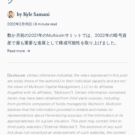
by
Kyle Samani
2022年2月16日
|
8 minute read
数か月前の2021年のMulticoinサミットでは、2022年の暗号資
産で最も重要な進展として構成可能性を取り上げました。
Read more
Disclosure:
Unless otherwise indicated, the views expressed in this post
are solely those of the author(s) in their individual capacity and are not
the views of Multicoin Capital Management, LLC or its affiliates
(together with its affiliates, “Multicoin”). Certain information contained
herein may have been obtained from third-party sources, including
from portfolio companies of funds managed by Multicoin. Multicoin
believes that the information provided is reliable and makes no
representations about the enduring accuracy of the information or its
appropriateness for a given situation. This post may contain links to
third-party websites (“External Websites”). The existence of any such
link does not constitute an endorsement of such websites, the content