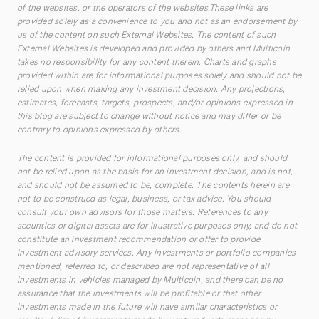
of the websites, or the operators of the websites.These links are
provided solely as a convenience to you and not as an endorsement by
us of the content on such External Websites. The content of such
External Websites is developed and provided by others and Multicoin
takes no responsibility for any content therein. Charts and graphs
provided within are for informational purposes solely and should not be
relied upon when making any investment decision. Any projections,
estimates, forecasts, targets, prospects, and/or opinions expressed in
this blog are subject to change without notice and may differ or be
contrary to opinions expressed by others.
The content is provided for informational purposes only, and should
not be relied upon as the basis for an investment decision, and is not,
and should not be assumed to be, complete. The contents herein are
not to be construed as legal, business, or tax advice. You should
consult your own advisors for those matters. References to any
securities or digital assets are for illustrative purposes only, and do not
constitute an investment recommendation or offer to provide
investment advisory services. Any investments or portfolio companies
mentioned, referred to, or described are not representative of all
investments in vehicles managed by Multicoin, and there can be no
assurance that the investments will be profitable or that other
investments made in the future will have similar characteristics or