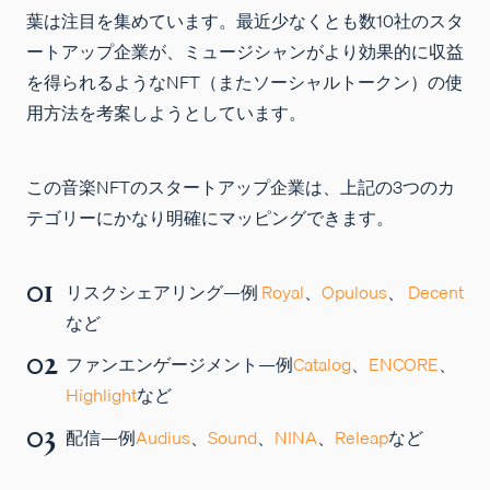
葉は注目を集めています。最近少なくとも数10社のスタ
ートアップ企業が、ミュージシャンがより効果的に収益
を得られるようなNFT（またソーシャルトークン）の使
用方法を考案しようとしています。
この音楽NFTのスタートアップ企業は、上記の3つのカ
テゴリーにかなり明確にマッピングできます。
リスクシェアリング
—例
Royal
、
Opulous
、
Decent
など
ファンエンゲージメント
—例
Catalog
、
ENCORE
、
Highlight
など
配信
—例
Audius
、
Sound
、
NINA
、
Releap
など