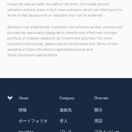
longer be relevant after the date of the post. Our target price or
valuation and any base or bull-case scenarios which are relied upon to
arrive at that target price or valuation may not be achieved.
Multicoin has established, maintains and enforces written policies and
procedures reasonably designed to identify and effectively manage
conflicts of interest related to its investment activities. For more
important disclosures, please see the Disclosures and Terms of Use
available at
https://multicoin.capital/disclosures
and
https://multicoin.capital/terms
.
About
Company
Overview
情報
連絡先
開示
ポートフォリオ
求人
用語
Insights
プレス
プライバシー