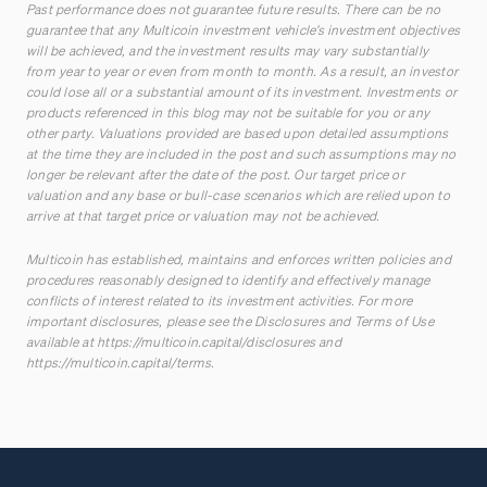
Past performance does not guarantee future results. There can be no
guarantee that any Multicoin investment vehicle’s investment objectives
will be achieved, and the investment results may vary substantially
from year to year or even from month to month. As a result, an investor
could lose all or a substantial amount of its investment. Investments or
products referenced in this blog may not be suitable for you or any
other party. Valuations provided are based upon detailed assumptions
at the time they are included in the post and such assumptions may no
longer be relevant after the date of the post. Our target price or
valuation and any base or bull-case scenarios which are relied upon to
arrive at that target price or valuation may not be achieved.
Multicoin has established, maintains and enforces written policies and
procedures reasonably designed to identify and effectively manage
conflicts of interest related to its investment activities. For more
important disclosures, please see the Disclosures and Terms of Use
available at
https://multicoin.capital/disclosures
and
https://multicoin.capital/terms
.