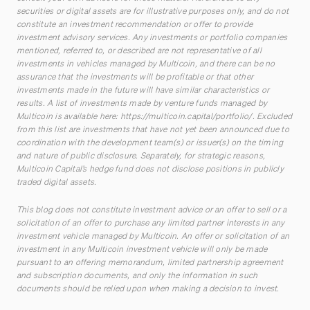
securities or digital assets are for illustrative purposes only, and do not
constitute an investment recommendation or offer to provide
investment advisory services. Any investments or portfolio companies
mentioned, referred to, or described are not representative of all
investments in vehicles managed by Multicoin, and there can be no
assurance that the investments will be profitable or that other
investments made in the future will have similar characteristics or
results. A list of investments made by venture funds managed by
Multicoin is available here:
https://multicoin.capital/portfolio/
. Excluded
from this list are investments that have not yet been announced due to
coordination with the development team(s) or issuer(s) on the timing
and nature of public disclosure. Separately, for strategic reasons,
Multicoin Capital’s hedge fund does not disclose positions in publicly
traded digital assets.
This blog does not constitute investment advice or an offer to sell or a
solicitation of an offer to purchase any limited partner interests in any
investment vehicle managed by Multicoin. An offer or solicitation of an
investment in any Multicoin investment vehicle will only be made
pursuant to an offering memorandum, limited partnership agreement
and subscription documents, and only the information in such
documents should be relied upon when making a decision to invest.