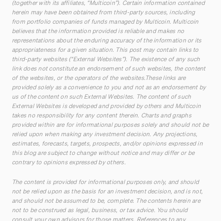
(together with its affiliates, “Multicoin”). Certain information contained
herein may have been obtained from third-party sources, including
from portfolio companies of funds managed by Multicoin. Multicoin
believes that the information provided is reliable and makes no
representations about the enduring accuracy of the information or its
appropriateness for a given situation. This post may contain links to
third-party websites (“External Websites”). The existence of any such
link does not constitute an endorsement of such websites, the content
of the websites, or the operators of the websites.These links are
provided solely as a convenience to you and not as an endorsement by
us of the content on such External Websites. The content of such
External Websites is developed and provided by others and Multicoin
takes no responsibility for any content therein. Charts and graphs
provided within are for informational purposes solely and should not be
relied upon when making any investment decision. Any projections,
estimates, forecasts, targets, prospects, and/or opinions expressed in
this blog are subject to change without notice and may differ or be
contrary to opinions expressed by others.
The content is provided for informational purposes only, and should
not be relied upon as the basis for an investment decision, and is not,
and should not be assumed to be, complete. The contents herein are
not to be construed as legal, business, or tax advice. You should
consult your own advisors for those matters. References to any