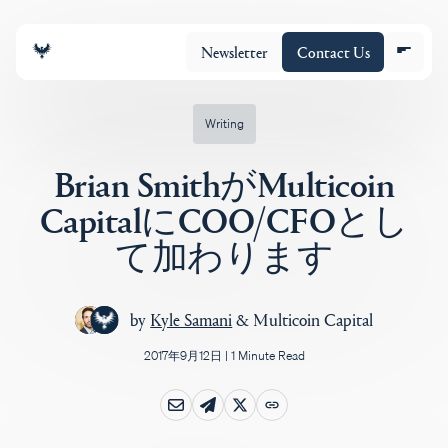
Newsletter
Contact Us
Writing
Brian SmithがMulticoin
チーム
CapitalにCOO/CFOとし
て加わります
ポートフォリオ
by
Kyle Samani
&
Multicoin Capital
Insights
2017年9月12日
|
1 Minute Read
Policy