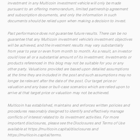
investment in any Multicoin investment vehicle will only be made
pursuant to an offering memorandum, limited partnership agreement
and subscription documents, and only the information in such
documents should be relied upon when making a decision to invest.
Past performance does not guarantee future results. There can be no
guarantee that any Multicoin investment vehicle’s investment objectives
will be achieved, and the investment results may vary substantially
from year to year or even from month to month. As a result, an investor
could lose all or a substantial amount of its investment. Investments or
products referenced in this blog may not be suitable for you or any
other party. Valuations provided are based upon detailed assumptions
at the time they are included in the post and such assumptions may no
longer be relevant after the date of the post. Our target price or
valuation and any base or bull-case scenarios which are relied upon to
arrive at that target price or valuation may not be achieved.
Multicoin has established, maintains and enforces written policies and
procedures reasonably designed to identify and effectively manage
conflicts of interest related to its investment activities. For more
important disclosures, please see the Disclosures and Terms of Use
available at
https://multicoin.capital/disclosures
and
https://multicoin.capital/terms
.