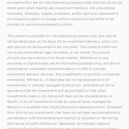
provided within are for informational purposes solely and should not be
relied upon when making any investment decision. Any projections,
estimates, forecasts, targets, prospects, and/or opinions expressed in
this blog are subject to change without notice and may differ or be
contrary to opinions expressed by others.
The content is provided for informational purposes only, and should
not be relied upon as the basis for an investment decision, and is not,
and should not be assumed to be, complete. The contents herein are
not to be construed as legal, business, or tax advice. You should
consult your own advisors for those matters. References to any
securities or digital assets are for illustrative purposes only, and do not
constitute an investment recommendation or offer to provide
investment advisory services. Any investments or portfolio companies
mentioned, referred to, or described are not representative of all
investments in vehicles managed by Multicoin, and there can be no
assurance that the investments will be profitable or that other
investments made in the future will have similar characteristics or
results. A list of investments made by venture funds managed by
Multicoin is available here:
https://multicoin.capital/portfolio/
. Excluded
from this list are investments that have not yet been announced due to
coordination with the development team(s) or issuer(s) on the timing
and nature of public disclosure. Separately, for strategic reasons,
Multicoin Capital’s hedge fund does not disclose positions in publicly