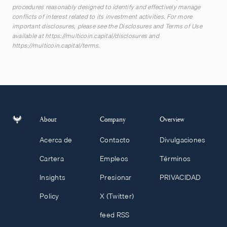
procedures reasonably designed to identify and effectively manage
conflicts of interest related to its investment activities. For more
important disclosures, please see the Disclosures and Terms of Use
available at
https://multicoin.capital/disclosures
and
https://multicoin.capital/terms
.
About
Company
Overview
Acerca de
Contacto
Divulgaciones
Cartera
Empleos
Términos
Insights
Presionar
PRIVACIDAD
Policy
X (Twitter)
feed RSS