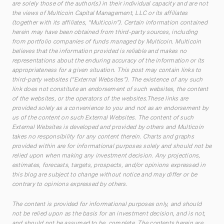
are solely those of the author(s) in their individual capacity and are not
the views of Multicoin Capital Management, LLC or its affiliates
(together with its affiliates, “Multicoin”). Certain information contained
herein may have been obtained from third-party sources, including
from portfolio companies of funds managed by Multicoin. Multicoin
believes that the information provided is reliable and makes no
representations about the enduring accuracy of the information or its
appropriateness for a given situation. This post may contain links to
third-party websites (“External Websites”). The existence of any such
link does not constitute an endorsement of such websites, the content
of the websites, or the operators of the websites.These links are
provided solely as a convenience to you and not as an endorsement by
us of the content on such External Websites. The content of such
External Websites is developed and provided by others and Multicoin
takes no responsibility for any content therein. Charts and graphs
provided within are for informational purposes solely and should not be
relied upon when making any investment decision. Any projections,
estimates, forecasts, targets, prospects, and/or opinions expressed in
this blog are subject to change without notice and may differ or be
contrary to opinions expressed by others.
The content is provided for informational purposes only, and should
not be relied upon as the basis for an investment decision, and is not,
and should not be assumed to be, complete. The contents herein are