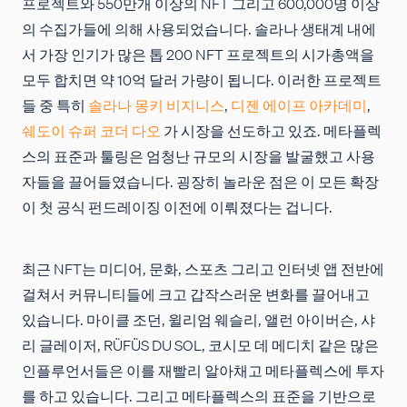
프로젝트와 550만개 이상의 NFT 그리고 600,000명 이상
의 수집가들에 의해 사용되었습니다. 솔라나 생태계 내에
서 가장 인기가 많은 톱 200 NFT 프로젝트의 시가총액을
모두 합치면 약 10억 달러 가량이 됩니다. 이러한 프로젝트
들 중 특히
솔라나 몽키 비지니스
,
디젠 에이프 아카데미
,
쉐도이 슈퍼 코더 다오
가 시장을 선도하고 있죠. 메타플렉
스의 표준과 툴링은 엄청난 규모의 시장을 발굴했고 사용
자들을 끌어들였습니다. 굉장히 놀라운 점은 이 모든 확장
이 첫 공식 펀드레이징 이전에 이뤄졌다는 겁니다.
최근 NFT는 미디어, 문화, 스포츠 그리고 인터넷 앱 전반에
걸쳐서 커뮤니티들에 크고 갑작스러운 변화를 끌어내고
있습니다. 마이클 조던, 윌리엄 웨슬리, 앨런 아이버슨, 샤
리 글레이저, RÜFÜS DU SOL, 코시모 데 메디치 같은 많은
인플루언서들은 이를 재빨리 알아채고 메타플렉스에 투자
를 하고 있습니다. 그리고 메타플렉스의 표준을 기반으로