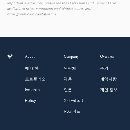
important disclosures, please see the Disclosures and Terms of Use
available at
https://multicoin.capital/disclosures
and
https://multicoin.capital/terms
.
About
Company
Overview
에 대한
연락처
주의
포트폴리오
채용
계약사항
Insights
언론
개인 정보
Policy
X (Twitter)
RSS 피드