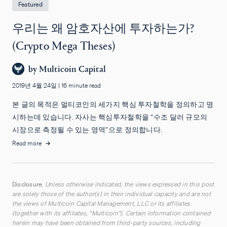
Featured
우리는 왜 암호자산에 투자하는가?
(Crypto Mega Theses)
by
Multicoin Capital
2019년 4월 24일
|
16 minute read
본 글의 목적은 멀티코인의 세가지 핵심 투자철학을 정의하고 명
시하는데 있습니다. 자사는 핵심투자철학을 “수조 달러 규모의
시장으로 측정될 수 있는 영역”으로 정의합니다.
Read more
Disclosure:
Unless otherwise indicated, the views expressed in this post
are solely those of the author(s) in their individual capacity and are not
the views of Multicoin Capital Management, LLC or its affiliates
(together with its affiliates, “Multicoin”). Certain information contained
herein may have been obtained from third-party sources, including