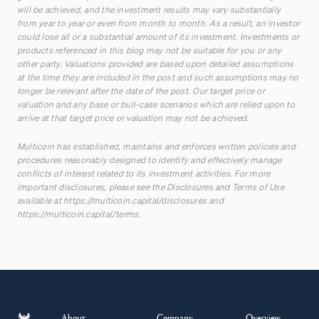
will be achieved, and the investment results may vary substantially
from year to year or even from month to month. As a result, an investor
could lose all or a substantial amount of its investment. Investments or
products referenced in this blog may not be suitable for you or any
other party. Valuations provided are based upon detailed assumptions
at the time they are included in the post and such assumptions may no
longer be relevant after the date of the post. Our target price or
valuation and any base or bull-case scenarios which are relied upon to
arrive at that target price or valuation may not be achieved.
Multicoin has established, maintains and enforces written policies and
procedures reasonably designed to identify and effectively manage
conflicts of interest related to its investment activities. For more
important disclosures, please see the Disclosures and Terms of Use
available at
https://multicoin.capital/disclosures
and
https://multicoin.capital/terms
.
About
Company
Overview